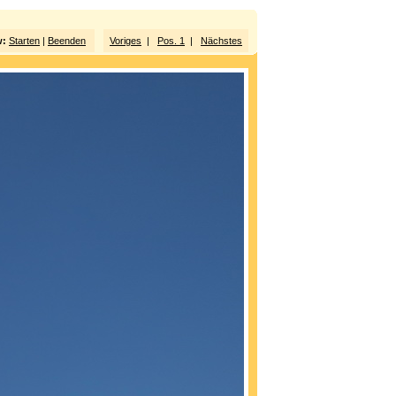
w:
Starten
|
Beenden
Voriges
|
Pos. 1
|
Nächstes