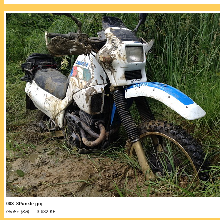
003_8Punkte.jpg
Größe (KB) :
3.632 KB