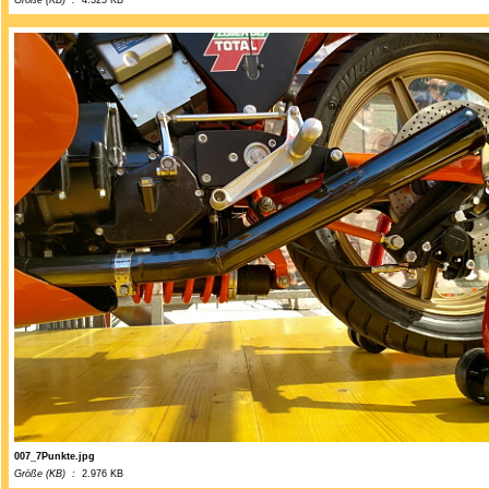
Größe (KB) :
4.325 KB
007_7Punkte.jpg
Größe (KB) :
2.976 KB