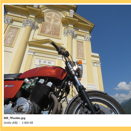
009_7Punkte.jpg
Größe (KB) :
2.904 KB