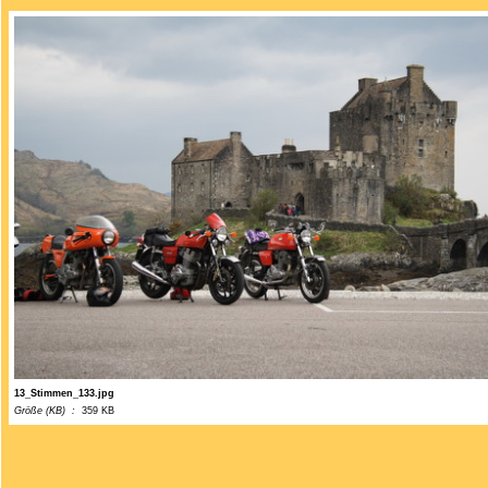
13_Stimmen_133.jpg
Größe (KB) :
359 KB