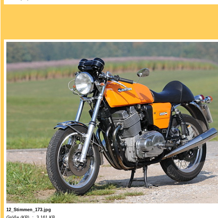
12_Stimmen_173.jpg
Größe (KB) :
3.161 KB