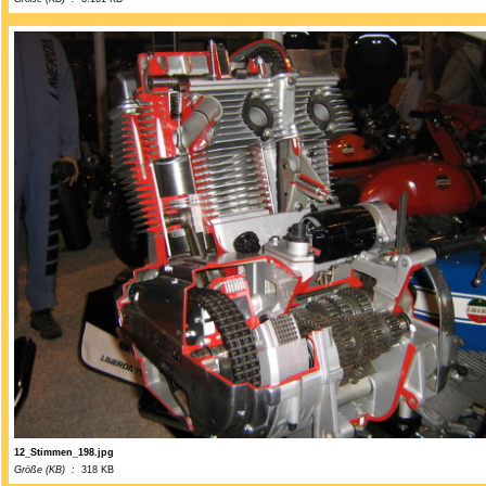
12_Stimmen_198.jpg
Größe (KB) :
318 KB