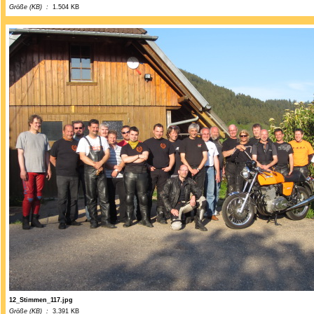
Größe (KB) :
1.504 KB
12_Stimmen_117.jpg
Größe (KB) :
3.391 KB