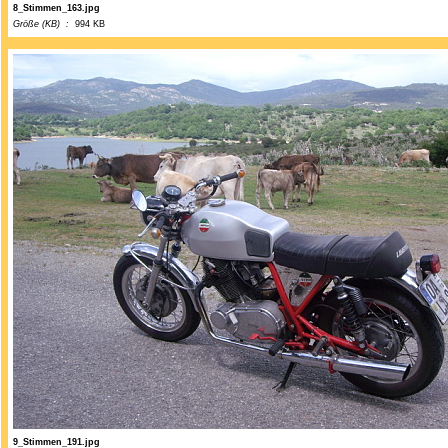
8_Stimmen_163.jpg
Größe (KB) :
994 KB
9_Stimmen_191.jpg