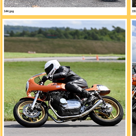
144.jpg
15