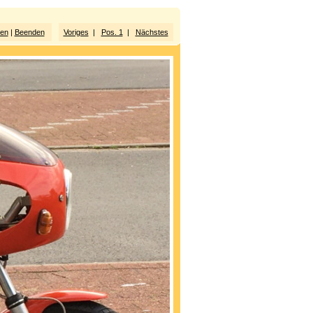
ten
|
Beenden
Voriges
|
Pos. 1
|
Nächstes