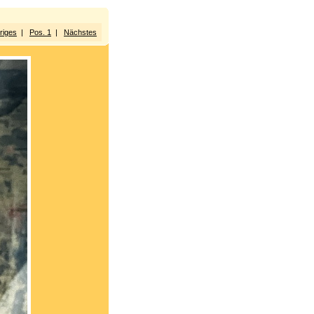
riges
|
Pos. 1
|
Nächstes