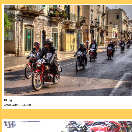
13.jpg
Größe (KB) :
181 KB