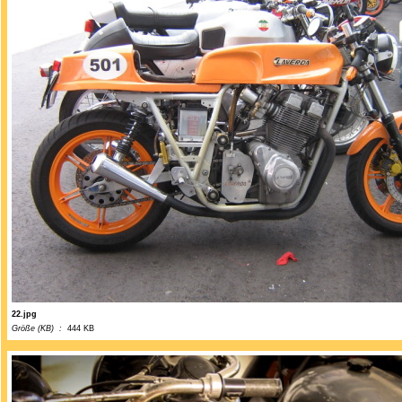
22.jpg
Größe (KB) :
444 KB