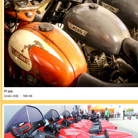
27.jpg
Größe (KB) :
596 KB