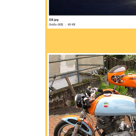
118.jpg
Größe (KB) :
49 KB