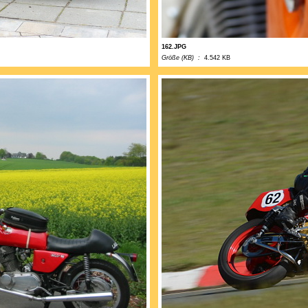
162.JPG
Größe (KB) :
4.542 KB