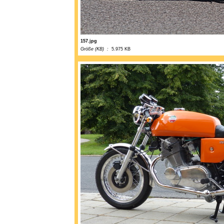
157.jpg
Größe (KB) :
5.975 KB