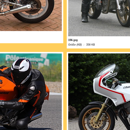
156.jpg
Größe (KB) :
358 KB