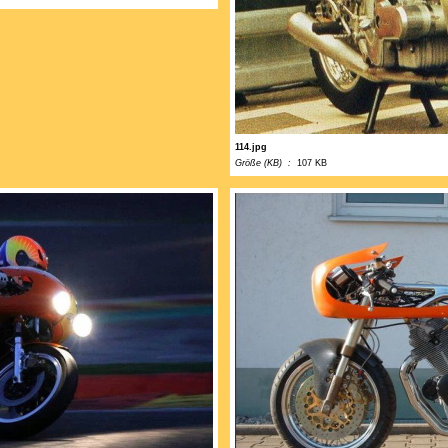
114.jpg
Größe (KB) :
107 KB