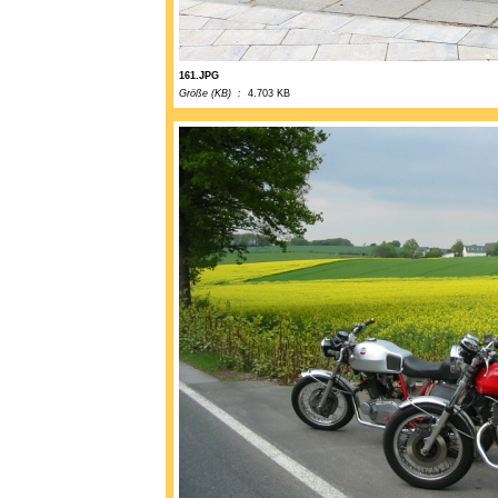
161.JPG
Größe (KB) :
4.703 KB