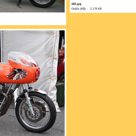
182.jpg
Größe (KB) :
2.178 KB