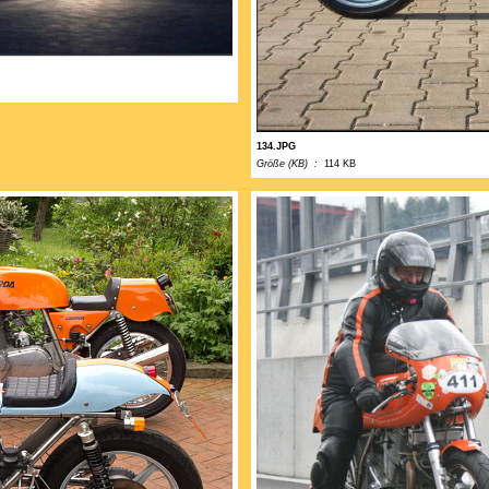
134.JPG
Größe (KB) :
114 KB