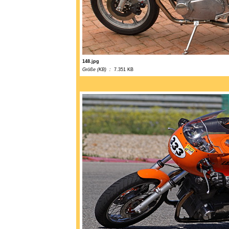
148.jpg
Größe (KB) :
7.351 KB