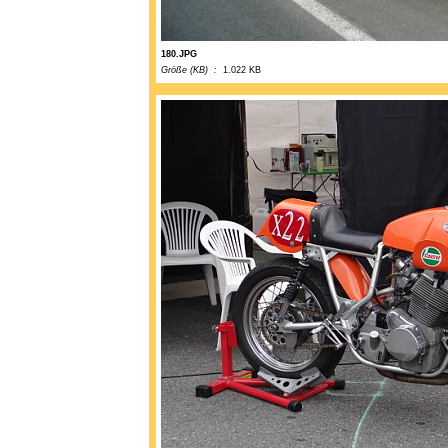
180.JPG
Größe (KB) :
1.022 KB