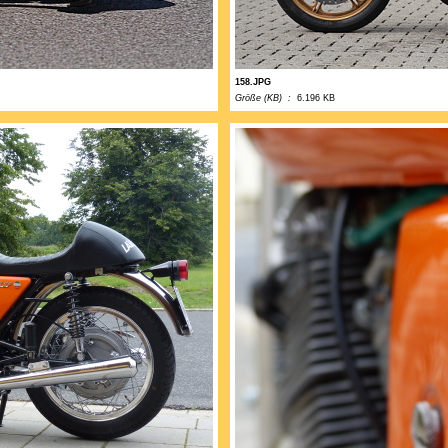
158.JPG
Größe (KB) :
6.196 KB