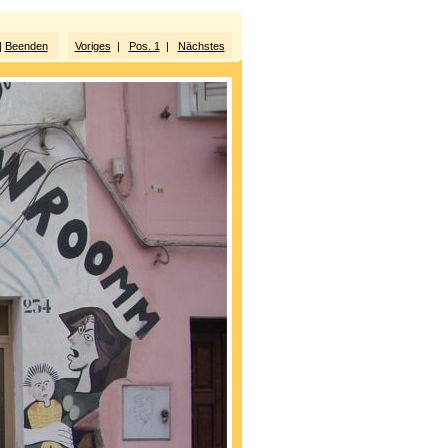
|
Beenden
Voriges
|
Pos. 1
|
Nächstes