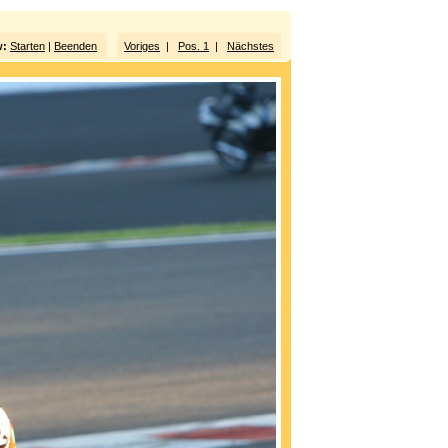
w:
Starten
|
Beenden
Voriges
|
Pos. 1
|
Nächstes