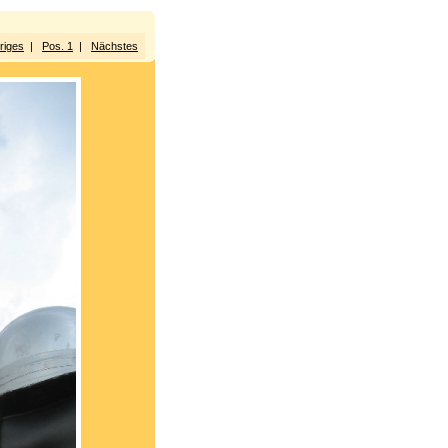
riges
|
Pos. 1
|
Nächstes