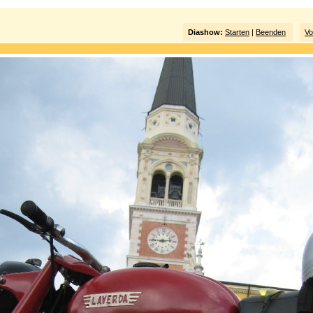
Diashow:
Starten
|
Beenden
Vo