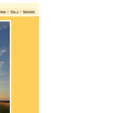
riges
|
Pos. 1
|
Nächstes