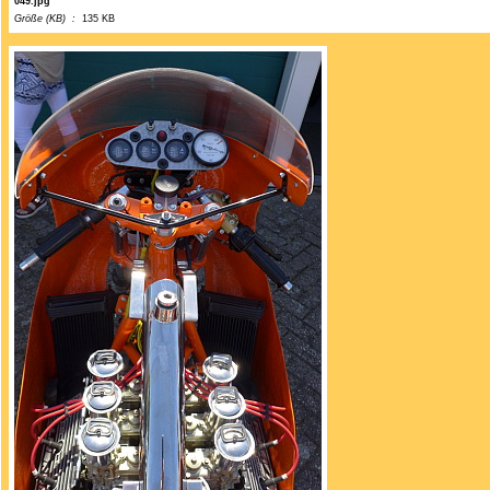
049.jpg
Größe (KB) :
135 KB