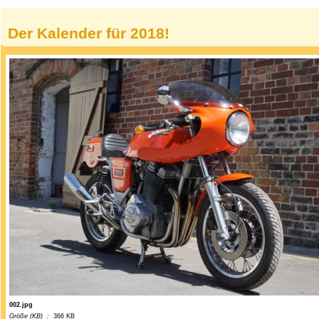
Der Kalender für 2018!
002.jpg
Größe (KB) :
366 KB