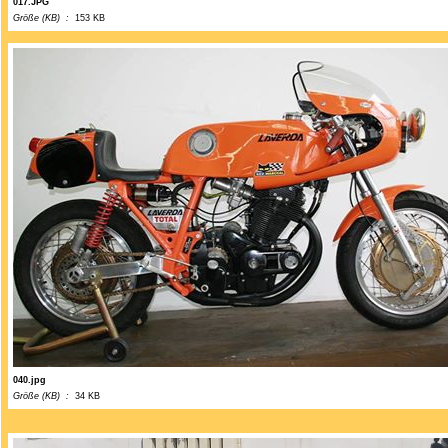
017.JPG
Größe (KB) :
153 KB
040.jpg
Größe (KB) :
34 KB