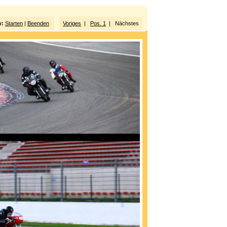
w:
Starten
|
Beenden
Voriges
|
Pos. 1
| Nächstes